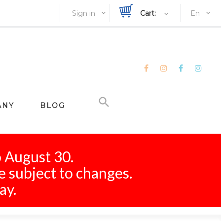
Sign in
Cart:
En
ANY
BLOG
o August 30.
e subject to changes.
ay.