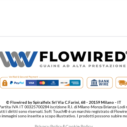
© Flowired by Spiralfelx Srl Via C.Farini, 68 - 20159 Milano - IT
Partita IVA IT 00325700284 iscrizione R.I. di Milano-Monza Brianza-Lo
tti i diritti sono riservati. Soft Touch® è un marchio registrato di Flowired
 immagini sono inserite a scopo illustrativo. I prodotti possono subire m
Privacy Policy
|
Cookie Policy