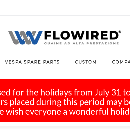
VESPA SPARE PARTS
CUSTOM
COMP
ed for the holidays from July 31 t
s placed during this period may b
 wish everyone a wonderful holid