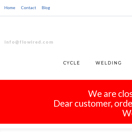
Home
Contact
Blog
info@flowired.com
CYCLE
WELDING
We are clos
Dear customer, order
We