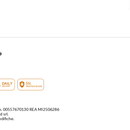
di n. 00557670130 REA MI2506286
 srl.
odifiche.