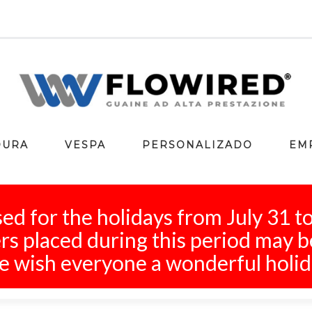
DURA
VESPA
PERSONALIZADO
EM
ed for the holidays from July 31 t
s placed during this period may b
 wish everyone a wonderful holid