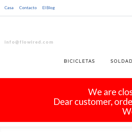
Casa
Contacto
El Blog
info@flowired.com
BICICLETAS
SOLDA
We are clos
Dear customer, order
We