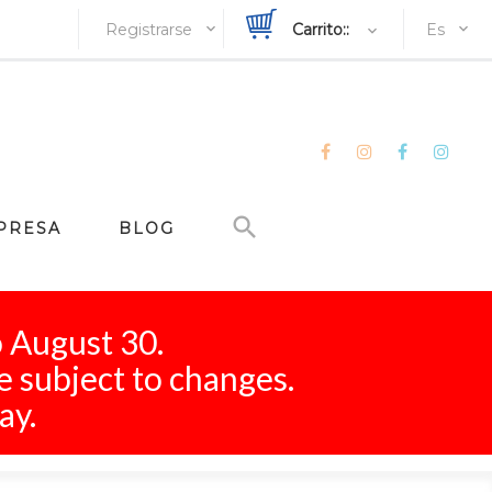
Registrarse
Carrito::
Es
PRESA
BLOG
o August 30.
e subject to changes.
ay.