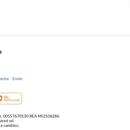
venta
Envío
di n. 00557670130 REA MI2506286
red srl.
 a cambios.