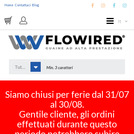
Home
Contattaci
Blog
It
Tutto
Siamo chiusi per ferie dal 31/07
al 30/08.
Gentile cliente, gli ordini
effettuati durante questo
periodo potrebbero subire