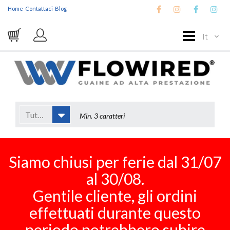
Home
Contattaci
Blog
It
Tutto
Siamo chiusi per ferie dal 31/07
al 30/08.
Gentile cliente, gli ordini
effettuati durante questo
periodo potrebbero subire