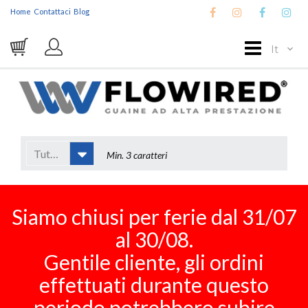
Home
Contattaci
Blog
It
Tutto
Siamo chiusi per ferie dal 31/07
al 30/08.
Gentile cliente, gli ordini
effettuati durante questo
periodo potrebbero subire