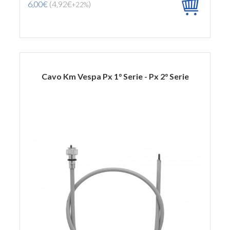
6,00€
(4,92€
)
+22%
Cavo Km Vespa Px 1° Serie - Px 2° Serie