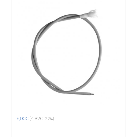
6,00€
(4,92€
)
+22%