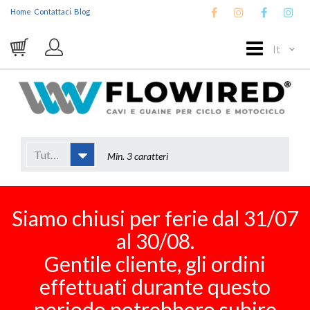
Home
Contattaci
Blog
It
Tutto
Siamo chiusi per ferie dal 31/07
al 30/08.
Gentile cliente, gli ordini
effettuati durante questo
periodo potrebbero subire