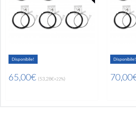
Disponibile!
Disponibile!
65,00€
70,00
(53,28€
)
+22%