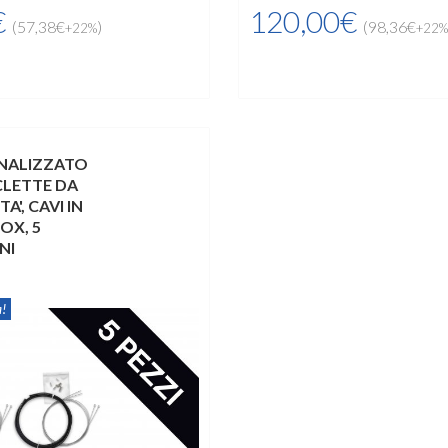
€
120,00€
(57,38€
)
(98,36€
+22%
+22%
ONALIZZATO
ICLETTE DA
A', CAVI IN
OX, 5
NI
!