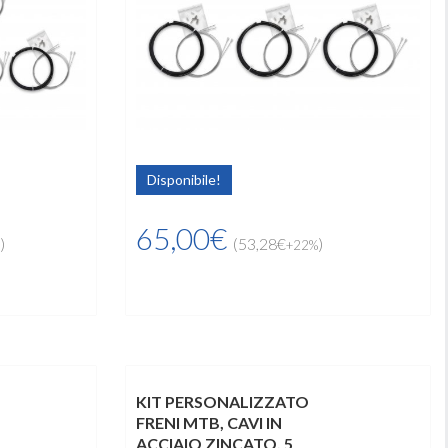
Disponibile!
65,00€
)
(53,28€
)
+22%
KIT PERSONALIZZATO
FRENI MTB, CAVI IN
ACCIAIO ZINCATO, 5