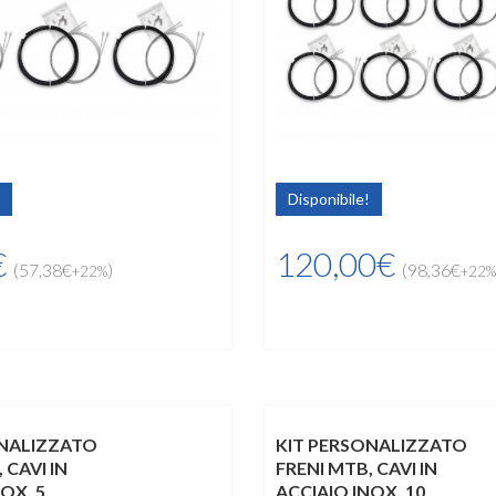
Disponibile!
€
120,00€
(57,38€
)
(98,36€
+22%
+22%
ONALIZZATO
KIT PERSONALIZZATO
 CAVI IN
FRENI MTB, CAVI IN
OX, 5
ACCIAIO INOX, 10