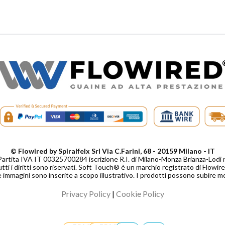
© Flowired by Spiralfelx Srl Via C.Farini, 68 - 20159 Milano - IT
Partita IVA IT 00325700284 iscrizione R.I. di Milano-Monza Brianza-Lo
tti i diritti sono riservati. Soft Touch® è un marchio registrato di Flowired
 immagini sono inserite a scopo illustrativo. I prodotti possono subire m
Privacy Policy
|
Cookie Policy