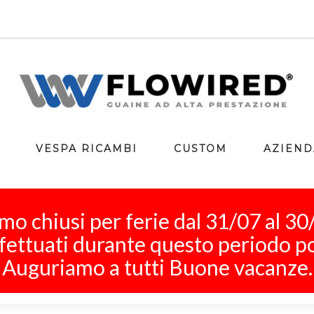
VESPA RICAMBI
CUSTOM
AZIEND
mo chiusi per ferie dal 31/07 al 30
 effettuati durante questo periodo p
Auguriamo a tutti Buone vacanze.