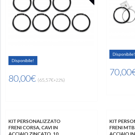
Disponibile!
Disponibile!
70,00
80,00€
(65,57€
)
+22%
KIT PERSONALIZZATO
KIT PERS
FRENI CORSA, CAVI IN
FRENI MTB,
ACCIAIO ZINCATO, 10
ACCIAIO IN