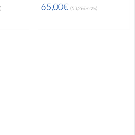
65,00€
)
(53,28€
)
+22%