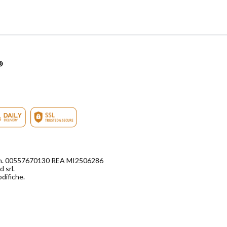
di n. 00557670130 REA MI2506286
 srl.
odifiche.