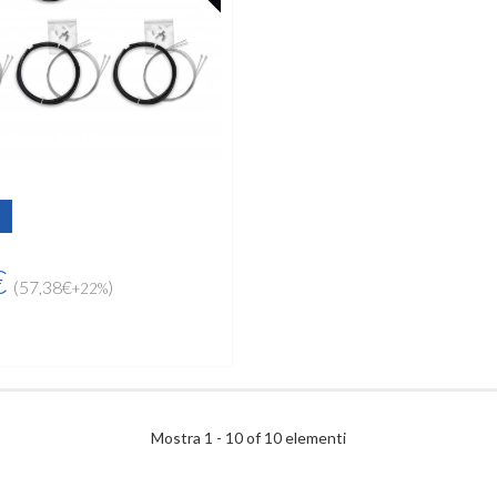
€
(57,38€
)
+22%
Mostra 1 - 10 of 10 elementi