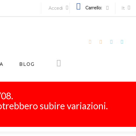
Carrello:
Accedi
It
A
BLOG
/08.
otrebbero subire variazioni.