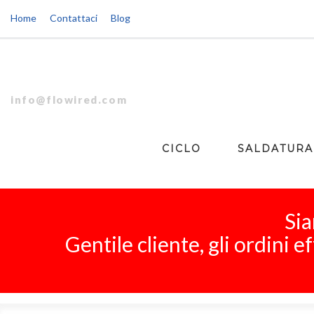
Home
Contattaci
Blog
info@flowired.com
CICLO
SALDATURA
Sia
Gentile cliente, gli ordini