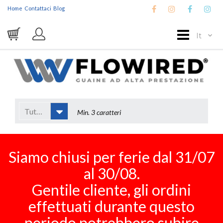
Home
Contattaci
Blog
It
Tutto
Siamo chiusi per ferie dal 31/07
al 30/08.
Gentile cliente, gli ordini
effettuati durante questo
periodo potrebbero subire