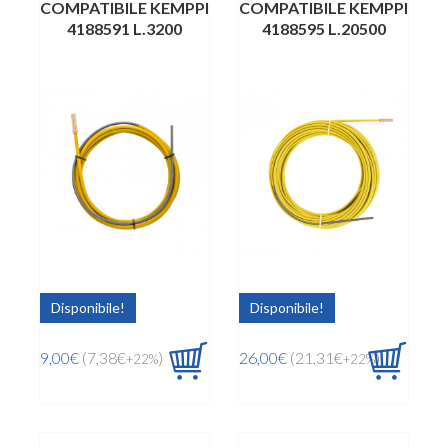
COMPATIBILE KEMPPI
COMPATIBILE KEMPPI
4188591 L.3200
4188595 L.20500
Disponibile!
Disponibile!
9,00€
(7,38€
)
26,00€
(21,31€
)
+22%
+22%